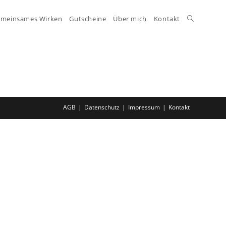
Website-
meinsames Wirken
Gutscheine
Über mich
Kontakt
Suche
umschalte
AGB
Datenschutz
Impressum
Kontakt